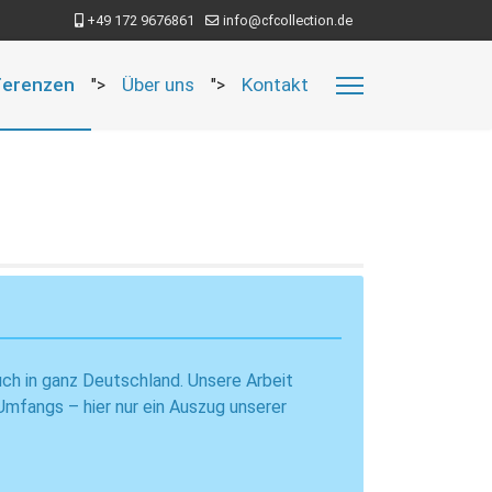
+49 172 9676861
info@cfcollection.de
ferenzen
Über uns
Kontakt
">
">
uch in ganz Deutschland. Unsere Arbeit
Umfangs – hier nur ein Auszug unserer