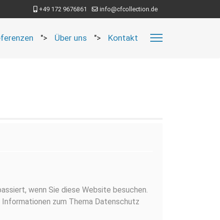
+49 172 9676861
info@cfcollection.de
ferenzen
Über uns
Kontakt
">
">
passiert, wenn Sie diese Website besuchen.
iche Informationen zum Thema Datenschutz