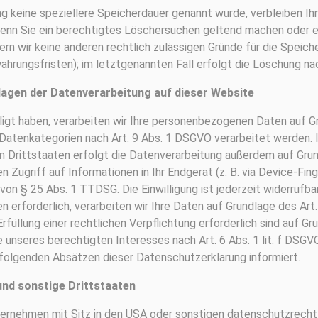
ng keine speziellere Speicherdauer genannt wurde, verbleiben I
 Wenn Sie ein berechtigtes Löschersuchen geltend machen oder e
ern wir keine anderen rechtlich zulässigen Gründe für die Sp
hrungsfristen); im letztgenannten Fall erfolgt die Löschung nac
agen der Datenverarbeitung auf dieser Website
ligt haben, verarbeiten wir Ihre personenbezogenen Daten auf Gr
 Datenkategorien nach Art. 9 Abs. 1 DSGVO verarbeitet werden. Im 
 Drittstaaten erfolgt die Datenverarbeitung außerdem auf Grund
 Zugriff auf Informationen in Ihr Endgerät (z. B. via Device-Fing
on § 25 Abs. 1 TTDSG. Die Einwilligung ist jederzeit widerrufbar
 erforderlich, verarbeiten wir Ihre Daten auf Grundlage des Art.
rfüllung einer rechtlichen Verpflichtung erforderlich sind auf Gr
unseres berechtigten Interesses nach Art. 6 Abs. 1 lit. f DSGVO e
folgenden Absätzen dieser Datenschutzerklärung informiert.
und sonstige Drittstaaten
rnehmen mit Sitz in den USA oder sonstigen datenschutzrechtli