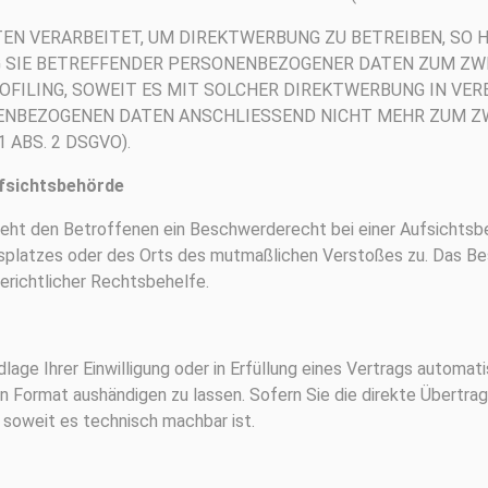
N VERARBEITET, UM DIREKTWERBUNG ZU BETREIBEN, SO HA
G SIE BETREFFENDER PERSONENBEZOGENER DATEN ZUM ZW
PROFILING, SOWEIT ES MIT SOLCHER DIREKTWERBUNG IN VE
ENBEZOGENEN DATEN ANSCHLIESSEND NICHT MEHR ZUM Z
ABS. 2 DSGVO).
fsichtsbehörde
eht den Betroffenen ein Beschwerderecht bei einer Aufsichtsbe
beitsplatzes oder des Orts des mutmaßlichen Verstoßes zu. Das
erichtlicher Rechtsbehelfe.
lage Ihrer Einwilligung oder in Erfüllung eines Vertrags automati
n Format aushändigen zu lassen. Sofern Sie die direkte Übertr
, soweit es technisch machbar ist.