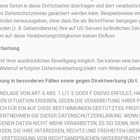
ene Daten in diese Drittstaaten übertragen und dort verarbeitet
res Datenschutzniveau garantiert werden kann. Beispielsweise s
rden herauszugeben, ohne dass Sie als Betroffener hiergegen ge
rden (z. B. Geheimdienste) Ihre auf US-Servern befindlichen D
 auf diese Verarbeitungstätigkeiten keinen Einfluss.
arbeitung
 Ihrer ausdrücklichen Einwilligung möglich. Sie können eine bere
 Widerruf erfolgten Datenverarbeitung bleibt vom Widerruf unberu
ung in besonderen Fällen sowie gegen Direktwerbung (Art
LAGE VON ART. 6 ABS. 1 LIT. E ODER F DSGVO ERFOLGT, H
EREN SITUATION ERGEBEN, GEGEN DIE VERARBEITUNG IHRE
CH FÜR EIN AUF DIESE BESTIMMUNGEN GESTÜTZTES PROFI
, ENTNEHMEN SIE DIESER DATENSCHUTZERKLÄRUNG. WENN 
ENEN DATEN NICHT MEHR VERARBEITEN, ES SEI DENN, WIR
ISEN, DIE IHRE INTERESSEN, RECHTE UND FREIHEITEN ÜBE
VERTEIDIGUNG VON RECHTSANSPRÜCHEN (WIDERSPRUCH NAC