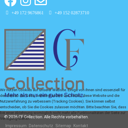
+49 172 9676861
+49 152 02873710
Wir nutzen Cookies auf unserer Website. Einige von ihnen sind essenziell für
den Betrieb der Seite, während andere uns helfen, diese Website und die
Nutzererfahrung zu verbessern (Tracking Cookies). Sie können selbst
entscheiden, ob Sie die Cookies zulassen möchten. Bitte beachten Sie, dass
bei einer Ablehnung womöglich nicht mehr alle Funktionalitäten der Seite zur
© 2026 CF Collection. Alle Rechte vorbehalten.
Verfügung stehen.
Impressum
Datenschutz
Sitemap
Kontakt