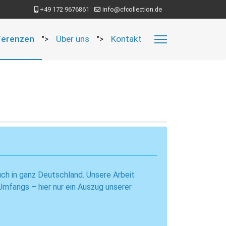
+49 172 9676861
info@cfcollection.de
ferenzen
Über uns
Kontakt
">
">
uch in ganz Deutschland. Unsere Arbeit
Umfangs – hier nur ein Auszug unserer