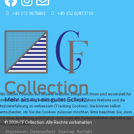
+49 172 9676861
+49 152 02873710
Wir nutzen Cookies auf unserer Website. Einige von ihnen sind essenziell für
den Betrieb der Seite, während andere uns helfen, diese Website und die
Nutzererfahrung zu verbessern (Tracking Cookies). Sie können selbst
entscheiden, ob Sie die Cookies zulassen möchten. Bitte beachten Sie, dass
bei einer Ablehnung womöglich nicht mehr alle Funktionalitäten der Seite zur
© 2026 CF Collection. Alle Rechte vorbehalten.
Verfügung stehen.
Impressum
Datenschutz
Sitemap
Kontakt