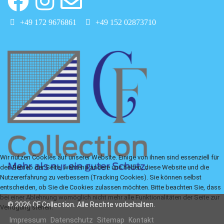
+49 172 9676861
+49 152 02873710
Wir nutzen Cookies auf unserer Website. Einige von ihnen sind essenziell für
den Betrieb der Seite, während andere uns helfen, diese Website und die
Nutzererfahrung zu verbessern (Tracking Cookies). Sie können selbst
entscheiden, ob Sie die Cookies zulassen möchten. Bitte beachten Sie, dass
bei einer Ablehnung womöglich nicht mehr alle Funktionalitäten der Seite zur
© 2026 CF Collection. Alle Rechte vorbehalten.
Verfügung stehen.
Impressum
Datenschutz
Sitemap
Kontakt