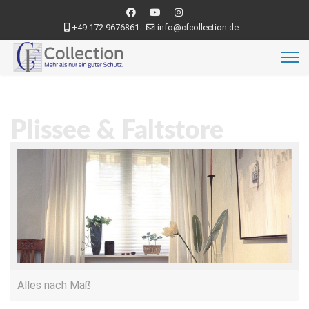
+49 172 9676861
info@cfcollection.de
Plissee & Faltstore
Alles nach Maß