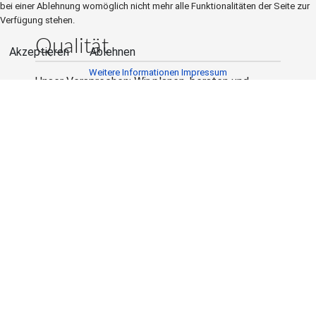
bei einer Ablehnung womöglich nicht mehr alle Funktionalitäten der Seite zur
Verfügung stehen.
Qualität
Akzeptieren
Ablehnen
Weitere Informationen
Impressum
Unser Versprechen: Wir planen, beraten und
setzen um. Höchste Qualität ist dabei unser
Anspruch! Unsere Artikel sind handgefertig und
MADE IN GERMANY.